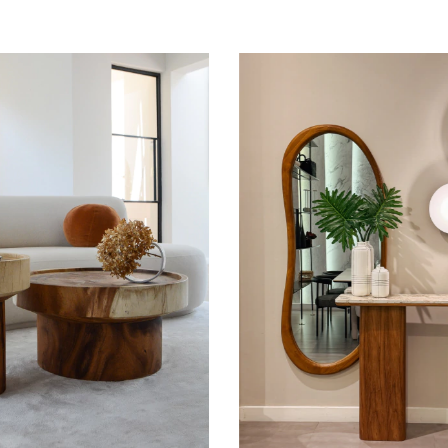
tiribi
cónica enchapada de made