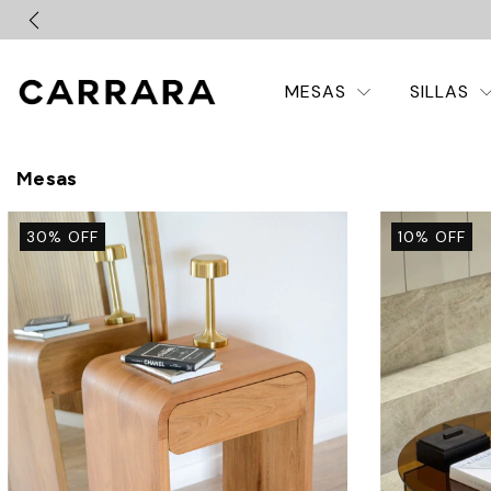
MESAS
SILLAS
Mesas
30
%
OFF
10
%
OFF