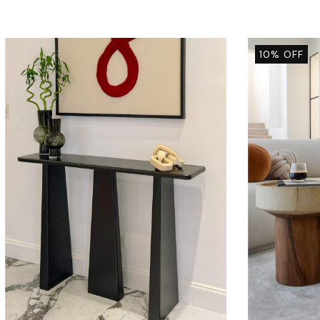
de madera pe
10
%
OFF