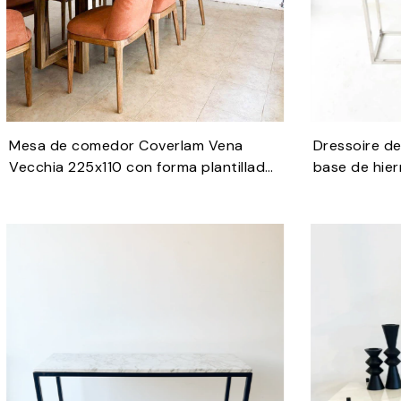
Mesa de comedor Coverlam Vena
Dressoire d
Vecchia 225x110 con forma plantillada,
base de hie
soporte inferior y base geométrica de
madera petiribi