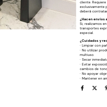
cliente. Requier
exclusivamente p
deberá contratar
¿Hacen envíos a
Si, realizamos en
transportes expr
especial.
¿Cuidados y r
·
Limpiar con pa
·
No utilizar pro
multiuso.
·
Secar inmediat
·
Evitar exposici
cambios de tono
·
No apoyar obje
·
Mantener en a