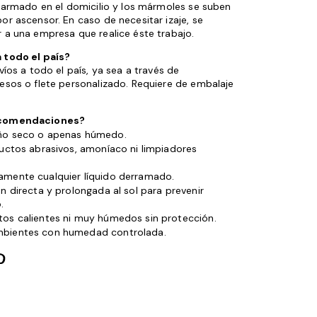
e armado en el domicilio y los mármoles se suben
or ascensor. En caso de necesitar izaje, se
 a una empresa que realice éste trabajo.
 todo el país?
víos a todo el país, ya sea a través de
esos o flete personalizado. Requiere de embalaje
ecomendaciones?
ño seco o apenas húmedo.
ductos abrasivos, amoníaco ni limpiadores
amente cualquier líquido derramado.
ón directa y prolongada al sol para prevenir
.
tos calientes ni muy húmedos sin protección.
mbientes con humedad controlada.