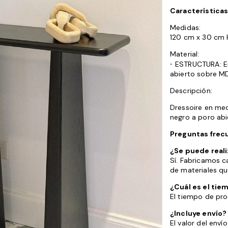
Características
Medidas:
120 cm x 30 cm 
Material:
·
ESTRUCTURA: E
abierto sobre M
Descripción:
Dressoire en me
negro a poro ab
Preguntas frec
¿Se puede reali
Sí. Fabricamos 
de materiales qu
¿Cuál es el tie
El tiempo de pr
¿Incluye envío?
El valor del enví