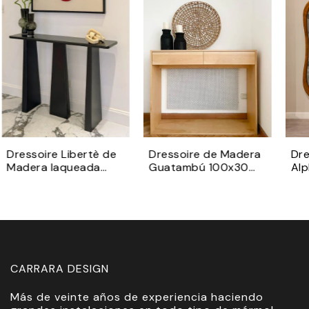
Dressoire Libertè de
Dressoire de Madera
Dre
Madera laqueada
Guatambú 100x30
Alp
negra 120x30
con cajones
sop
mad
CARRARA DESIGN
Más de veinte años de experiencia haciendo