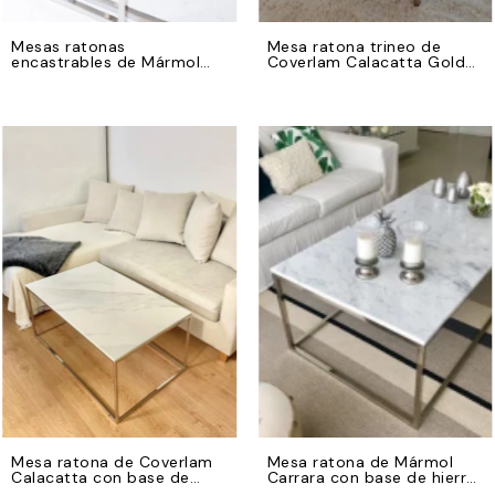
Mesas ratonas
Mesa ratona trineo de
encastrables de Mármol
Coverlam Calacatta Gold
Negro Marquina 100x40 y
150x80 con regrueso con
50x50 con bases de hierro
base de hierro cromado
cromado
Mesa ratona de Coverlam
Mesa ratona de Mármol
Calacatta con base de
Carrara con base de hierro
hierro cromado
cromado