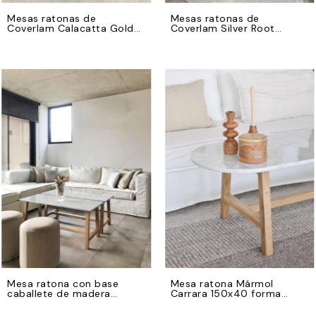
Mesas ratonas de
Mesas ratonas de
Coverlam Calacatta Gold
Coverlam Silver Root
130x55
110x60 y base de hierro
negro
Mesa ratona con base
Mesa ratona Mármol
caballete de madera
Carrara 150x40 forma
petiribi
oblongo y base de madera
petiribi