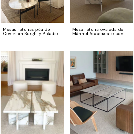
Mesas ratonas púa de
Mesa ratona ovalada de
Coverlam Borghi y Paladio
Mármol Arabescato con
con bases de hierro negro
base en el mismo material
en V