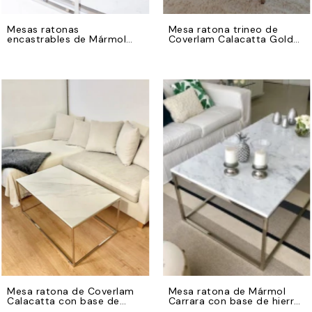
Mesas ratonas
Mesa ratona trineo de
encastrables de Mármol
Coverlam Calacatta Gold
Negro Marquina 100x40 y
150x80 con regrueso con
50x50 con bases de hierro
base de hierro cromado
cromado
Mesa ratona de Coverlam
Mesa ratona de Mármol
Calacatta con base de
Carrara con base de hierro
hierro cromado
cromado