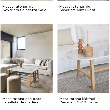
Mesas ratonas de
Mesas ratonas de
Coverlam Calacatta Gold
Coverlam Silver Root
130x55
110x60 y base de hierro
negro
Mesa ratona con base
Mesa ratona Mármol
caballete de madera
Carrara 150x40 forma
petiribi
oblongo y base de madera
petiribi