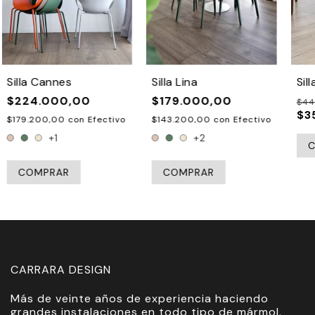
Silla Cannes
Silla Lina
Sil
$224.000,00
$179.000,00
$44
$3
$179.200,00
con
Efectivo
$143.200,00
con
Efectivo
+1
+2
COMPRAR
COMPRAR
CARRARA DESIGN
Más de veinte años de experiencia haciendo
grandes instalaciones en todo tipo de mármol.